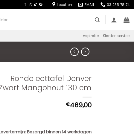
Location
EMAIL
03 235 78 74
lder
Inspiratie
Klantenservice
Ronde eettafel Denver
Zwart Mangohout 130 cm
469,00
€
Levertermijn:
Bezorgd binnen 14 werkdagen