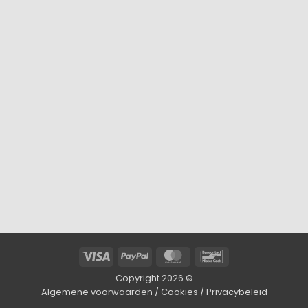
Visa
PayPal
MasterCard
Bancontact
Copyright 2026 ©
Algemene voorwaarden
/
Cookies
/
Privacybeleid