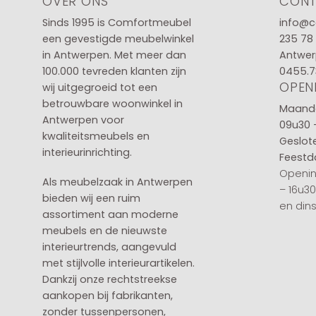
OVER ONS
CON
Sinds 1995 is Comfortmeubel
info@c
een gevestigde meubelwinkel
235 78
in
Antwerpen
. Met meer dan
Antwer
100.000 tevreden klanten zijn
0455.7
OPEN
wij uitgegroeid tot een
betrouwbare woonwinkel in
Maanda
Antwerpen voor
09u30 
kwaliteitsmeubels en
Geslot
interieurinrichting.
Feestd
Openin
Als meubelzaak in Antwerpen
– 16u3
bieden wij een ruim
en din
assortiment aan moderne
meubels en de nieuwste
interieurtrends, aangevuld
met stijlvolle interieurartikelen.
Dankzij onze rechtstreekse
aankopen bij fabrikanten,
zonder tussenpersonen,