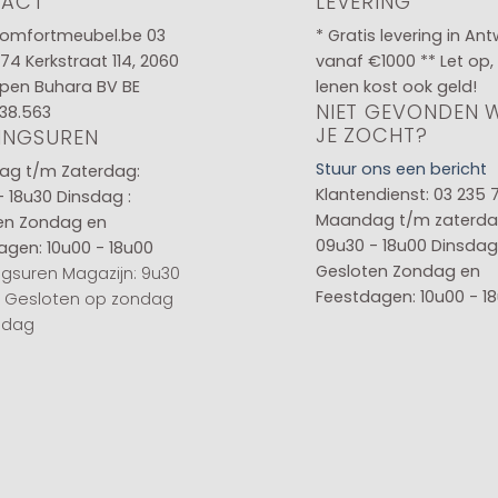
TACT
LEVERING
omfortmeubel.be
03
* Gratis levering in An
 74
Kerkstraat 114, 2060
vanaf €1000 ** Let op,
pen Buhara BV BE
lenen kost ook geld!
NIET GEVONDEN 
38.563
JE ZOCHT?
INGSUREN
Stuur ons een bericht
g t/m Zaterdag:
Klantendienst: 03 235 
- 18u30
Dinsdag :
Maandag t/m zaterda
en
Zondag en
09u30 - 18u00
Dinsdag 
agen: 10u00 - 18u00
Gesloten
Zondag en
gsuren Magazijn: 9u30
Feestdagen: 10u00 - 1
0 Gesloten op zondag
sdag