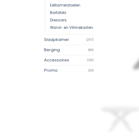
Eetkamerstoelen
Bartafels
Dressoirs
Wand- en Vitrinekasten
Slaapkamer
(257)
Berging
(86)
Accessoires
(301)
Promo
(20)