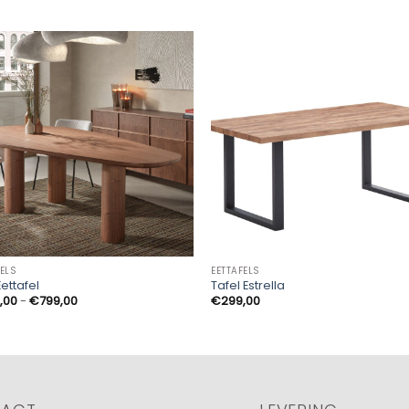
FELS
EETTAFELS
Eettafel
Tafel Estrella
Prijsklasse:
,00
-
€
799,00
€
299,00
€629,00
tot
€799,00