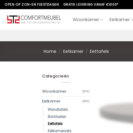
Skip
OPEN OP ZON-EN FEESTDAGEN
GRATIS LEVERING VANAF €1000*
to
content
Woonkamer
Eetkamer
Home
/
Eetkamer
/
Eettafels
Categorieën
Woonkamer
(879)
Eetkamer
(853)
Wandtafels
Barstoelen
Eettafels
Eetkamersets