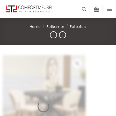
Skip
to
content
Home
/
Eetkamer
/
Eettafels