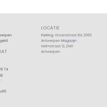
LOCATIE
twerpen
Parking
: Groenstraat 84, 2060
 geld
Antwerpen
Magazijn
:
Helmstraat 12, 2140
WAT
Antwerpen
78 74
g:
:
8u00