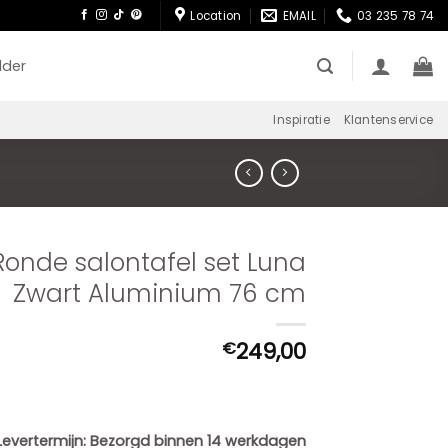
Location
EMAIL
03 235 78 74
lder
Inspiratie
Klantenservice
Ronde salontafel set Luna
Zwart Aluminium 76 cm
249,00
€
Levertermijn:
Bezorgd binnen 14 werkdagen