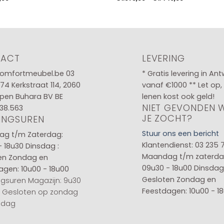
€1.075,00
tot
€1.449,00
TACT
LEVERING
omfortmeubel.be
03
* Gratis levering in An
 74
Kerkstraat 114, 2060
vanaf €1000 ** Let op,
pen Buhara BV BE
lenen kost ook geld!
NIET GEVONDEN 
38.563
JE ZOCHT?
INGSUREN
Stuur ons een bericht
g t/m Zaterdag:
Klantendienst: 03 235 
- 18u30
Dinsdag :
Maandag t/m zaterda
en
Zondag en
09u30 - 18u00
Dinsdag 
agen: 10u00 - 18u00
Gesloten
Zondag en
gsuren Magazijn: 9u30
Feestdagen: 10u00 - 1
0 Gesloten op zondag
sdag