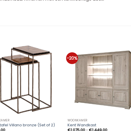
-20%
KAMER
WOONKAMER
ttafel Villano bronze (Set of 2)
Kent Wandkast
Prijsklasse:
,00
€
1.075,00
-
€
1.449,00