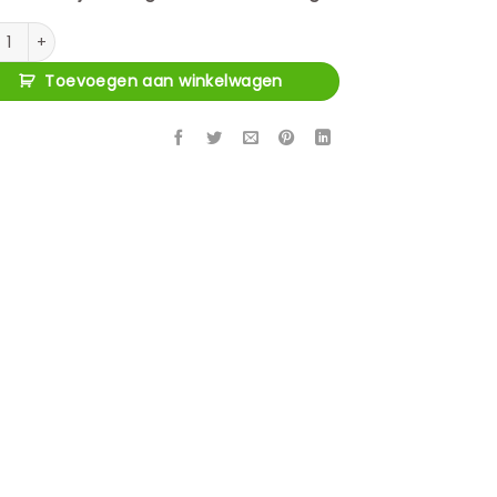
 salontafel set Luna Zwart Aluminium 76 cm aantal
Toevoegen aan winkelwagen