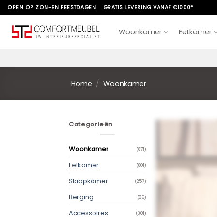
Skip
OPEN OP ZON-EN FEESTDAGEN
GRATIS LEVERING VANAF €1000*
to
content
Woonkamer
Eetkamer
Home
/
Woonkamer
Categorieën
Woonkamer
(871)
Eetkamer
(801)
Slaapkamer
(257)
Berging
(86)
Accessoires
(301)