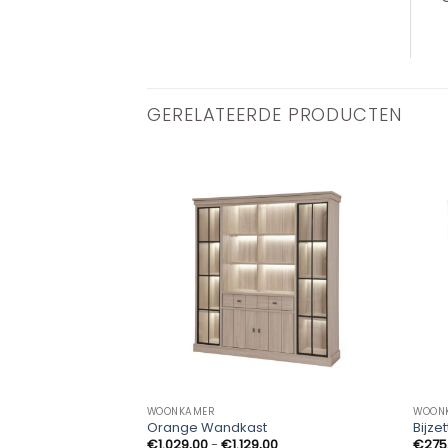
GERELATEERDE PRODUCTEN
WOONKAMER
WOON
Orange Wandkast
Bijze
Prijsklasse:
€
1.029,00
-
€
1.129,00
€
275