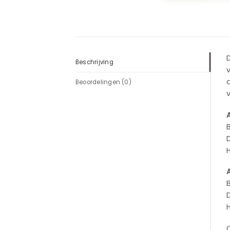
D
Beschrijving
v
d
Beoordelingen (0)
v
A
A