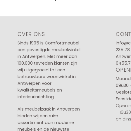
€1.029,00
tot
€1.129,00
OVER ONS
CON
Sinds 1995 is Comfortmeubel
info@c
een gevestigde meubelwinkel
235 78
in
Antwerpen
. Met meer dan
Antwer
100.000 tevreden klanten zijn
0455.7
OPEN
wij uitgegroeid tot een
betrouwbare woonwinkel in
Maanda
Antwerpen voor
09u30 
kwaliteitsmeubels en
Geslot
interieurinrichting.
Feestd
Openin
Als meubelzaak in Antwerpen
– 16u3
bieden wij een ruim
en din
assortiment aan moderne
meubels en de nieuwste