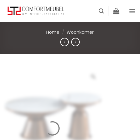
Skip
to
content
Home
/
Woonkamer