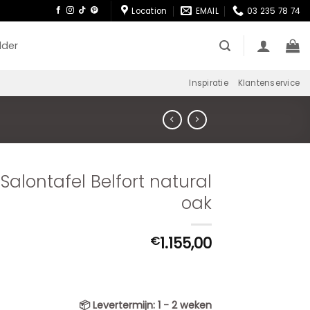
Location
EMAIL
03 235 78 74
lder
Inspiratie
Klantenservice
Salontafel Belfort natural
oak
1.155,00
€
📦
Levertermijn:
1 - 2 weken