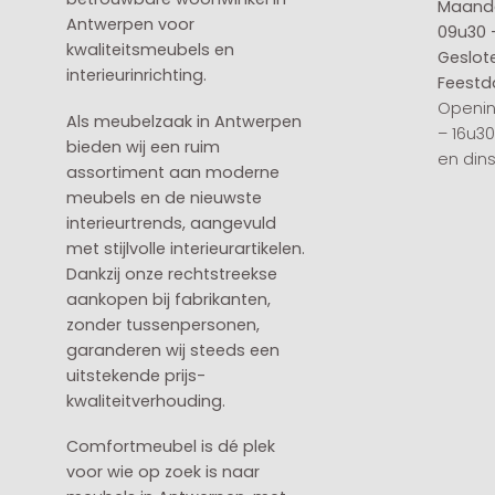
Maanda
Antwerpen voor
09u30 
kwaliteitsmeubels en
Geslot
interieurinrichting.
Feestd
Openin
Als meubelzaak in Antwerpen
– 16u3
bieden wij een ruim
en din
assortiment aan moderne
meubels en de nieuwste
interieurtrends, aangevuld
met stijlvolle interieurartikelen.
Dankzij onze rechtstreekse
aankopen bij fabrikanten,
zonder tussenpersonen,
garanderen wij steeds een
uitstekende prijs-
kwaliteitverhouding.
Comfortmeubel is dé plek
voor wie op zoek is naar