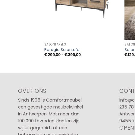
SALONTAFELS
SALON
Perugia Salontafel
Salon
Prijsklasse:
€
299,00
-
€
399,00
€
129
€299,00
tot
€399,00
OVER ONS
CON
Sinds 1995 is Comfortmeubel
info@c
een gevestigde meubelwinkel
235 78
in
Antwerpen
. Met meer dan
Antwer
100.000 tevreden klanten zijn
0455.7
OPEN
wij uitgegroeid tot een
betrouwbare woonwinkel in