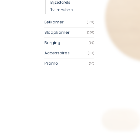
Bijzettafels
Tv-meubels
Eetkamer
(853)
Slaapkamer
(257)
Berging
(86)
Accessoires
(301)
Promo
(20)