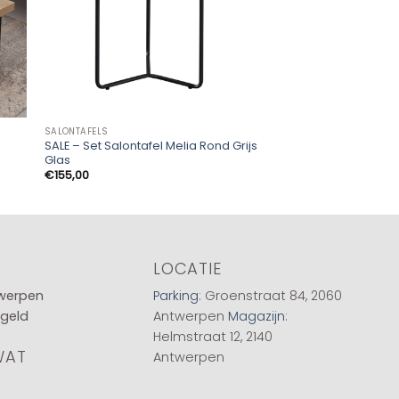
SALONTAFELS
SALONTAFELS
SALE – Set Salontafel Melia Rond Grijs
Salontafel Lagos 12
Glas
€
215,00
€
155,00
LOCATIE
twerpen
Parking
: Groenstraat 84, 2060
 geld
Antwerpen
Magazijn
:
Helmstraat 12, 2140
WAT
Antwerpen