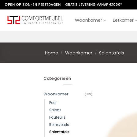
Skip
OPEN OP ZON-EN FEESTDAGEN
GRATIS LEVERING VANAF €1000*
to
content
Woonkamer
Eetkamer
Home
/
Woonkamer
/
Salontafels
Categorieën
Woonkamer
(879)
Poef
Salons
Fauteuils
Relaxzetels
Salontafels