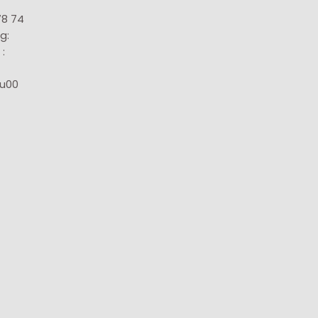
78 74
g:
:
8u00