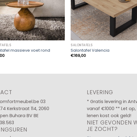
TAFELS
SALONTAFELS
tafel massieve voet rond
Salontafel Valencia
,00
€
169,00
TACT
LEVERING
omfortmeubel.be
03
* Gratis levering in An
 74
Kerkstraat 114, 2060
vanaf €1000 ** Let op,
pen Buhara BV BE
lenen kost ook geld!
NIET GEVONDEN 
38.563
JE ZOCHT?
INGSUREN