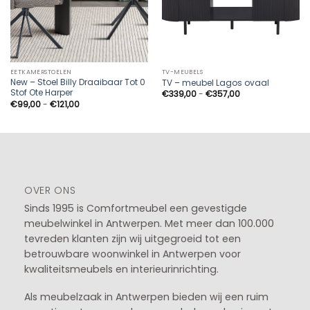
EETKAMERSTOELEN
TV-MEUBELS
New – Stoel Billy Draaibaar Tot 0
TV – meubel Lagos ovaal
Stof Ote Harper
Prijsklasse:
€
339,00
-
€
357,00
€339,00
Prijsklasse:
€
99,00
-
€
121,00
tot
€99,00
€357,00
tot
€121,00
OVER ONS
Sinds 1995 is Comfortmeubel een gevestigde
meubelwinkel in
Antwerpen
. Met meer dan 100.000
tevreden klanten zijn wij uitgegroeid tot een
betrouwbare woonwinkel in Antwerpen voor
kwaliteitsmeubels en interieurinrichting.
Als meubelzaak in Antwerpen bieden wij een ruim