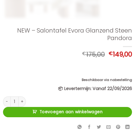
NEW – Salontafel Evora Glanzend Steen
Pandora
Oorspron
€
175,00
€
149,00
prijs
p
was:
i
€175,00.
€
Beschikbaar via nabestelling
📦
Levertermijn:
Vanaf 22/09/2026
NEW - Salontafel Evora Glanzend Steen Pandora aantal
Toevoegen aan winkelwagen