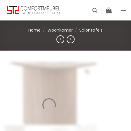
Skip
to
content
Home
/
Woonkamer
/
Salontafels