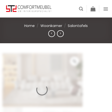
Skip
to
content
Home
/
Woonkamer
/
Salontafels