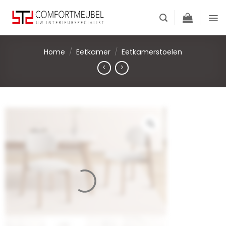
Skip
to
content
Home
/
Eetkamer
/
Eetkamerstoelen