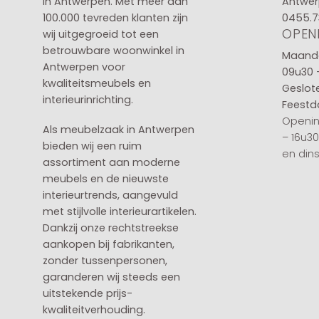
in
Antwerpen
. Met meer dan
Antwer
100.000 tevreden klanten zijn
0455.7
OPEN
wij uitgegroeid tot een
betrouwbare woonwinkel in
Maanda
Antwerpen voor
09u30 
kwaliteitsmeubels en
Geslot
interieurinrichting.
Feestd
Openin
Als meubelzaak in Antwerpen
– 16u3
bieden wij een ruim
en din
assortiment aan moderne
meubels en de nieuwste
interieurtrends, aangevuld
met stijlvolle interieurartikelen.
Dankzij onze rechtstreekse
aankopen bij fabrikanten,
zonder tussenpersonen,
garanderen wij steeds een
uitstekende prijs-
kwaliteitverhouding.