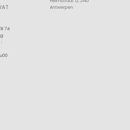
Helmstraat 12, 2140
WAT
Antwerpen
78 74
g:
:
8u00