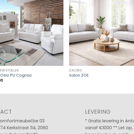
MERSTOELEN
SALONS
l Oslo PU Cognac
Salon ZOE
00
TACT
LEVERING
omfortmeubel.be
03
* Gratis levering in An
 74
Kerkstraat 114, 2060
vanaf €1000 ** Let op,