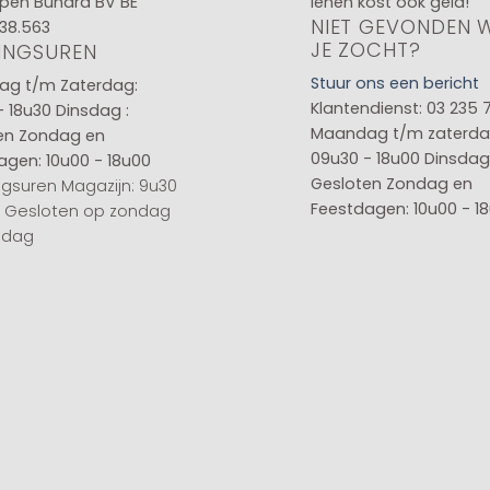
pen Buhara BV BE
lenen kost ook geld!
NIET GEVONDEN 
38.563
JE ZOCHT?
INGSUREN
Stuur ons een bericht
g t/m Zaterdag:
Klantendienst: 03 235 
- 18u30
Dinsdag :
Maandag t/m zaterda
en
Zondag en
09u30 - 18u00
Dinsdag 
agen: 10u00 - 18u00
Gesloten
Zondag en
gsuren Magazijn: 9u30
Feestdagen: 10u00 - 1
0 Gesloten op zondag
sdag