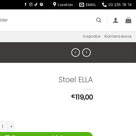
Location
EMAIL
03 235 78 74
lder
Inspiratie
Klantenservice
Stoel ELLA
119,00
€
 ELLA aantal