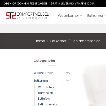
Skip
OPEN OP ZON-EN FEESTDAGEN
GRATIS LEVERING VANAF €1000*
to
content
Woonkamer
Eetkamer
Home
/
Eetkamer
/
Eetkamerstoelen
Categorieën
Woonkamer
(879)
Eetkamer
(853)
Wandtafels
Barstoelen
Eettafels
Eetkamersets