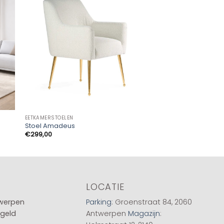
-20%
EETKAMERSTOELEN
EETKAMERSTOELEN
Stoel Amadeus
Stoel CLEO
Oorspronkel
Huid
€
299,00
€
99,00
€
79,00
prijs
prijs
was:
is:
€99,00.
€79,0
LOCATIE
twerpen
Parking
: Groenstraat 84, 2060
 geld
Antwerpen
Magazijn
: