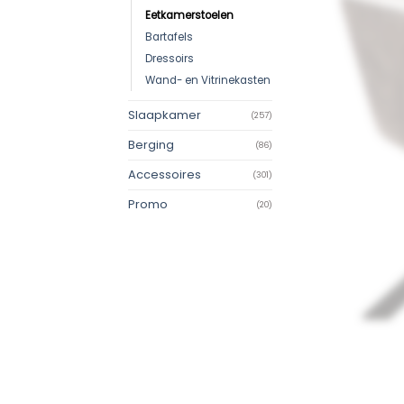
Eetkamerstoelen
Bartafels
Dressoirs
Wand- en Vitrinekasten
Slaapkamer
(257)
Berging
(86)
Accessoires
(301)
Promo
(20)