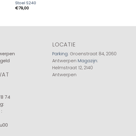
Stoel S240
Stoel Fancy Stof Za
€
79,00
€
115,00
LOCATIE
twerpen
Parking
: Groenstraat 84, 2060
 geld
Antwerpen
Magazijn
:
Helmstraat 12, 2140
WAT
Antwerpen
78 74
g:
:
8u00