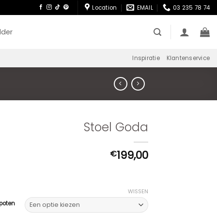
Location
EMAIL
03 235 78 74
lder
Inspiratie
Klantenservice
Stoel Goda
199,00
€
WISSEN
 poten