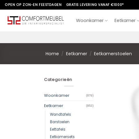
Skip
OPEN OP ZON-EN FEESTDAGEN
GRATIS LEVERING VANAF €1000*
to
content
Woonkamer
Eetkamer
Home
/
Eetkamer
/
Eetkamerstoelen
Categorieën
Woonkamer
(879)
Eetkamer
(853)
Wandtafels
Barstoelen
Eettafels
Eetkamersets