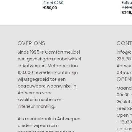
Eetk
Stoel S260
Velve
€
59,00
€
149
OVER ONS
CON
Sinds 1995 is Comfortmeubel
info@c
een gevestigde meubelwinkel
235 78
in
Antwerpen
. Met meer dan
Antwer
100.000 tevreden klanten zijn
0455.7
OPEN
wij uitgegroeid tot een
betrouwbare woonwinkel in
Maanda
Antwerpen voor
09u30 
kwaliteitsmeubels en
Geslot
interieurinrichting.
Feestd
Openin
Als meubelzaak in Antwerpen
– 16u3
bieden wij een ruim
en din