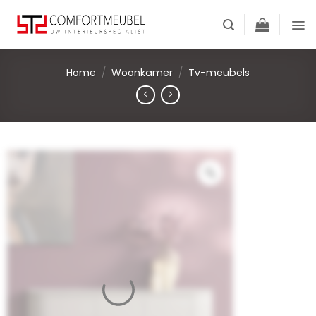
Skip
to
content
Home
/
Woonkamer
/
Tv-meubels