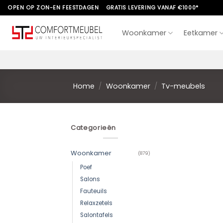
Skip
OPEN OP ZON-EN FEESTDAGEN
GRATIS LEVERING VANAF €1000*
to
content
Woonkamer
Eetkamer
Home
/
Woonkamer
/
Tv-meubels
Categorieën
Woonkamer
(879)
Poef
Salons
Fauteuils
Relaxzetels
Salontafels