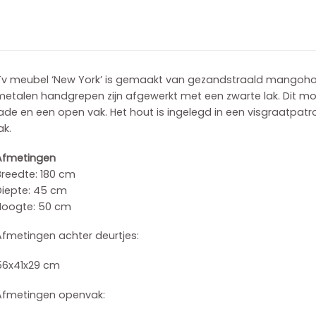
Tv meubel ‘New York’ is gemaakt van gezandstraald mangoho
metalen handgrepen zijn afgewerkt met een zwarte lak.
Dit mo
lade en een open vak.
Het hout is ingelegd in een visgraatpat
ak.
Afmetingen
Breedte: 180 cm
Diepte: 45 cm
Hoogte: 50 cm
Afmetingen achter deurtjes:
56x41x29 cm
Afmetingen openvak: