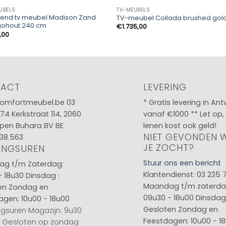
UBELS
TV-MEUBELS
end tv meubel Madison Zand
TV-meubel Collada brushed gol
ohout 240 cm
€
1.735,00
,00
TACT
LEVERING
omfortmeubel.be
03
* Gratis levering in An
 74
Kerkstraat 114, 2060
vanaf €1000 ** Let op,
pen Buhara BV BE
lenen kost ook geld!
NIET GEVONDEN 
38.563
JE ZOCHT?
INGSUREN
Stuur ons een bericht
g t/m Zaterdag:
Klantendienst: 03 235 
- 18u30
Dinsdag :
Maandag t/m zaterda
en
Zondag en
09u30 - 18u00
Dinsdag 
agen: 10u00 - 18u00
Gesloten
Zondag en
gsuren Magazijn: 9u30
Feestdagen: 10u00 - 1
0 Gesloten op zondag