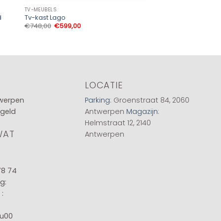
TV-MEUBELS
TV-MEUBELS
d
Tv-kast Lago
Tv Meubel Lagos 16
Oorspronkelijke
Huidige
€
748,00
€
599,00
€
395,00
prijs
prijs
was:
is:
€748,00.
€599,00.
LOCATIE
twerpen
Parking
: Groenstraat 84, 2060
 geld
Antwerpen
Magazijn
:
Helmstraat 12, 2140
WAT
Antwerpen
78 74
g:
:
8u00