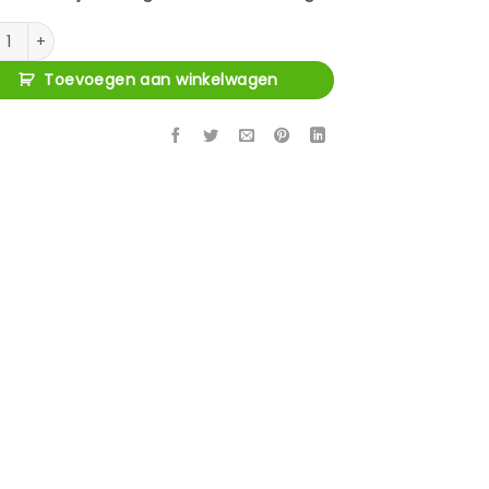
eubel New York Zwart Mangohout 180 cm aantal
Toevoegen aan winkelwagen