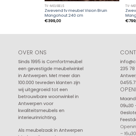
TV-MEUBELS
TV-ME
Zwevend tv meubel Vision Bruin
Zwev
Mangohout 240 cm
Mang
€
399,00
€
799
OVER ONS
CON
Sinds 1995 is Comfortmeubel
info@c
een gevestigde meubelwinkel
235 78
in
Antwerpen
. Met meer dan
Antwer
100.000 tevreden klanten zijn
0455.7
OPEN
wij uitgegroeid tot een
betrouwbare woonwinkel in
Maanda
Antwerpen voor
09u30 
kwaliteitsmeubels en
Geslot
interieurinrichting.
Feestd
Openin
Als meubelzaak in Antwerpen
– 16u3