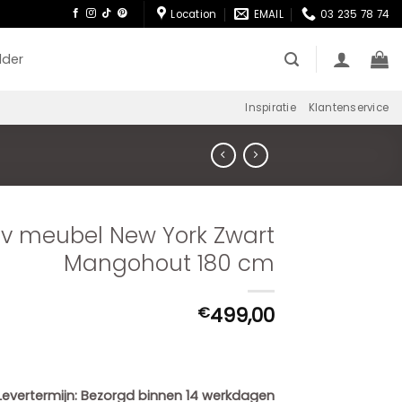
Location
EMAIL
03 235 78 74
lder
Inspiratie
Klantenservice
Tv meubel New York Zwart
Mangohout 180 cm
499,00
€
Levertermijn:
Bezorgd binnen 14 werkdagen