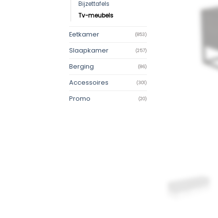
Bijzettafels
Tv-meubels
Eetkamer
(853)
Slaapkamer
(257)
Berging
(86)
Accessoires
(301)
Promo
(20)