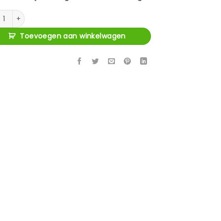
ante salontafel Brussel Walnoot Mangohout 80 cm aantal
Toevoegen aan winkelwagen