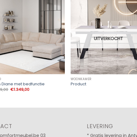
UITVERKOCHT
O
WOONKAMER
 Diane met bedfunctie
Product
Oorspronkelijke
Huidige
99,00
€
1.349,00
prijs
prijs
was:
is:
€1.499,00.
€1.349,00.
TACT
LEVERING
omfortmeubel.be
03
* Gratis levering in An