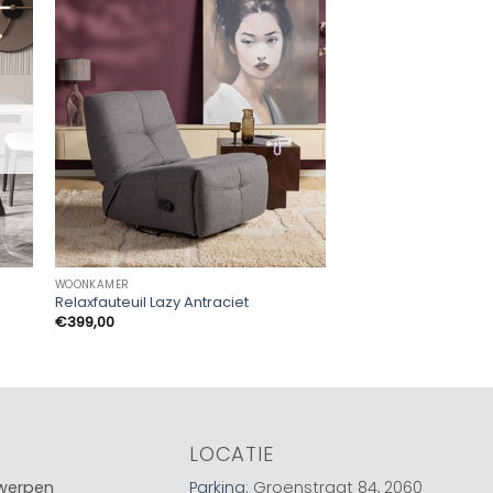
WOONKAMER
WOONKAMER
Bijzettafel Bottega B
Relaxfauteuil Lazy Antraciet
2)
€
399,00
€
289,00
LOCATIE
twerpen
Parking
: Groenstraat 84, 2060