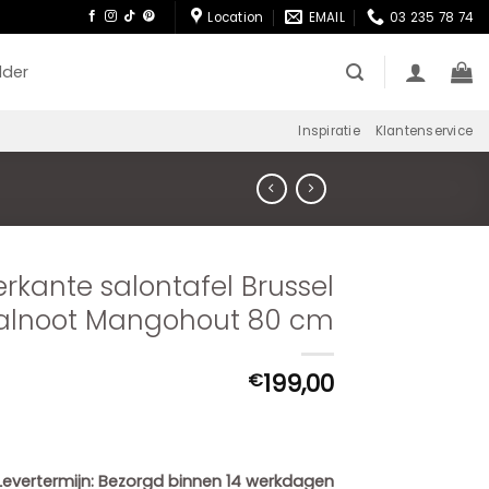
Location
EMAIL
03 235 78 74
lder
Inspiratie
Klantenservice
erkante salontafel Brussel
lnoot Mangohout 80 cm
199,00
€
Levertermijn:
Bezorgd binnen 14 werkdagen