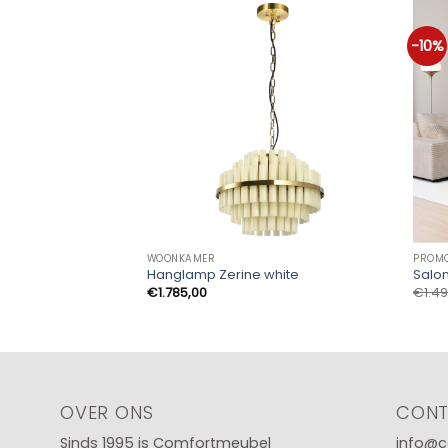
-10%
WOONKAMER
PROM
Hanglamp Zerine white
Salon
€
1.785,00
€
1.4
OVER ONS
CON
Sinds 1995 is Comfortmeubel
info@c