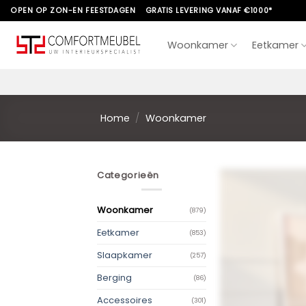
Skip
OPEN OP ZON-EN FEESTDAGEN
GRATIS LEVERING VANAF €1000*
to
content
Woonkamer
Eetkamer
Home
/
Woonkamer
Categorieën
Woonkamer
(879)
Eetkamer
(853)
Slaapkamer
(257)
Berging
(86)
Accessoires
(301)