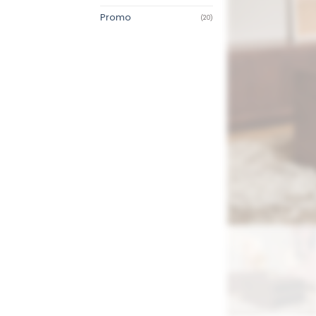
Promo
(20)