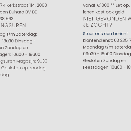
 74
Kerkstraat 114, 2060
vanaf €1000 ** Let op,
pen Buhara BV BE
lenen kost ook geld!
NIET GEVONDEN 
38.563
JE ZOCHT?
INGSUREN
Stuur ons een bericht
g t/m Zaterdag:
Klantendienst: 03 235 
- 18u30
Dinsdag :
Maandag t/m zaterda
en
Zondag en
09u30 - 18u00
Dinsdag 
agen: 10u00 - 18u00
Gesloten
Zondag en
gsuren Magazijn: 9u30
Feestdagen: 10u00 - 1
0 Gesloten op zondag
sdag