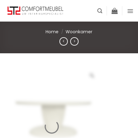
Skip
to
content
Home
/
Woonkamer