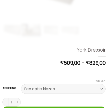
York Dressoir
P
€
509,00
-
€
829,00
t
WISSEN
AFMETING
York Dressoir aantal