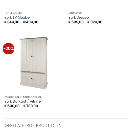
TV-MEUBELS
DRESSOIRS
York TV Meubel
York Dressoir
Prijsklasse:
Prijsklasse:
€
349,00
-
€
409,00
€
509,00
-
€
829,00
€349,00
€509,00
tot
tot
€409,00
€829,00
-20%
WAND- EN VITRINEKASTEN
York Barkast / Vitrine
Prijsklasse:
€
590,00
-
€
739,00
€590,00
tot
€739,00
GERELATEERDE PRODUCTEN