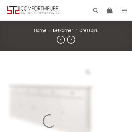
Skip
to
content
Home
/
Eetkamer
/
Dressoirs