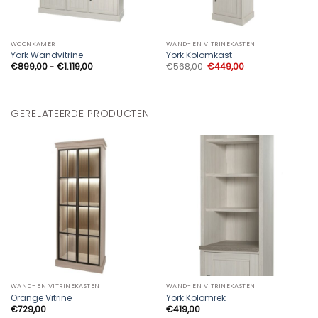
WOONKAMER
WAND- EN VITRINEKASTEN
York Wandvitrine
York Kolomkast
Prijsklasse:
Oorspronkelijke
Huidige
€
899,00
-
€
1.119,00
€
568,00
€
449,00
€899,00
prijs
prijs
tot
was:
is:
€1.119,00
€568,00.
€449,00.
GERELATEERDE PRODUCTEN
WAND- EN VITRINEKASTEN
WAND- EN VITRINEKASTEN
Orange Vitrine
York Kolomrek
€
729,00
€
419,00