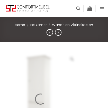
Skip
to
content
Home
/
Eetkamer
/
Wand- en Vitrinekasten