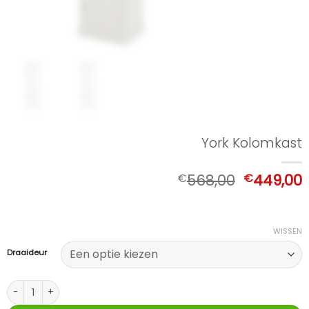
York Kolomkast
Oorspron
€
568,00
€
449,00
prijs
p
was:
i
€568,00.
WISSEN
Draaideur
York Kolomkast aantal