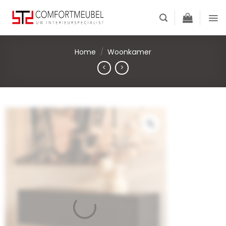
Skip
to
content
Home
/
Woonkamer