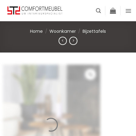
Skip
to
content
Home
/
Woonkamer
/
Bijzettafels