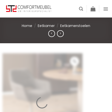
Skip
to
content
Home
/
Eetkamer
/
Eetkamerstoelen