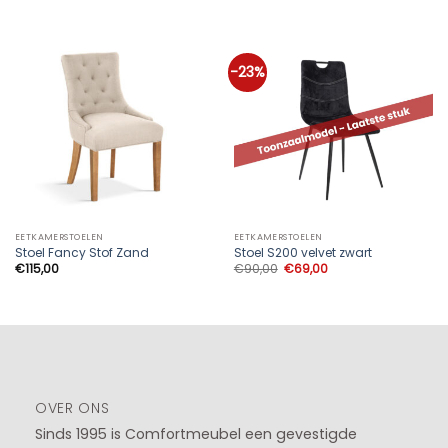
-23%
EETKAMERSTOELEN
EETKAMERSTOELEN
Stoel Fancy Stof Zand
Stoel S200 velvet zwart
Oorspronkelijke
Huidige
€
115,00
€
90,00
€
69,00
prijs
prijs
was:
is:
€90,00.
€69,00.
OVER ONS
Sinds 1995 is Comfortmeubel een gevestigde