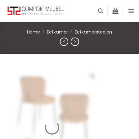
Skip
to
content
Home
/
Eetkamer
/
Eetkamerstoelen