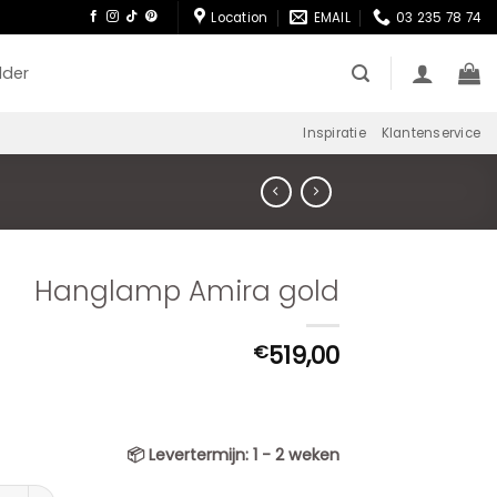
Location
EMAIL
03 235 78 74
lder
Inspiratie
Klantenservice
Hanglamp Amira gold
519,00
€
📦
Levertermijn:
1 - 2 weken
lamp Amira gold aantal