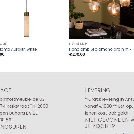
LAMP
HANGLAMP
amp Auralith white
Hanglamp 5l diamond grain mix
,00
€
276,00
TACT
LEVERING
omfortmeubel.be
03
* Gratis levering in An
 74
Kerkstraat 114, 2060
vanaf €1000 ** Let op,
pen Buhara BV BE
lenen kost ook geld!
NIET GEVONDEN 
38.563
JE ZOCHT?
INGSUREN