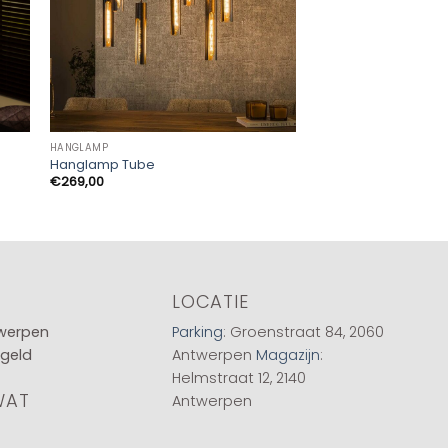
HANGLAMP
HANGLAMP
Hanglamp Tube
Hanglamp Pacino
Prij
€
269,00
€
85,00
-
€
169,00
€85
tot
€16
LOCATIE
twerpen
Parking
: Groenstraat 84, 2060
 geld
Antwerpen
Magazijn
:
Helmstraat 12, 2140
WAT
Antwerpen