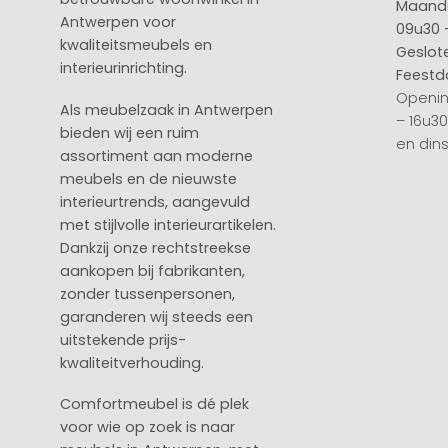
Maanda
Antwerpen voor
09u30 
kwaliteitsmeubels en
Geslot
interieurinrichting.
Feestd
Openin
Als meubelzaak in Antwerpen
– 16u3
bieden wij een ruim
en din
assortiment aan moderne
meubels en de nieuwste
interieurtrends, aangevuld
met stijlvolle interieurartikelen.
Dankzij onze rechtstreekse
aankopen bij fabrikanten,
zonder tussenpersonen,
garanderen wij steeds een
uitstekende prijs-
kwaliteitverhouding.
Comfortmeubel is dé plek
voor wie op zoek is naar