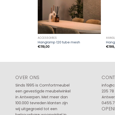
ACCESSOIRES
HANG
Hanglamp 120 tube mesh
Hangl
€
119,00
€
199
OVER ONS
CON
Sinds 1995 is Comfortmeubel
info@c
een gevestigde meubelwinkel
235 78
in
Antwerpen
. Met meer dan
Antwer
100.000 tevreden klanten zijn
0455.7
OPEN
wij uitgegroeid tot een
betrouwbare woonwinkel in