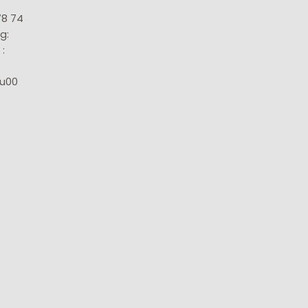
78 74
g:
:
8u00