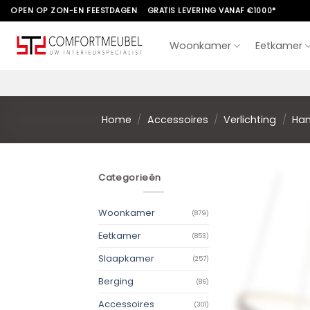
Skip
OPEN OP ZON-EN FEESTDAGEN
GRATIS LEVERING VANAF €1000*
to
content
Woonkamer
Eetkamer
Home
/
Accessoires
/
Verlichting
/
Ha
Categorieën
Woonkamer
(879)
Eetkamer
(853)
Slaapkamer
(257)
Berging
(86)
Accessoires
(301)