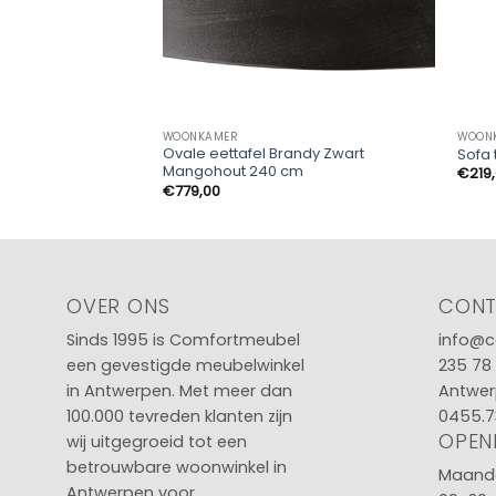
WOONKAMER
WOON
Ovale eettafel Brandy Zwart
Sofa 
Mangohout 240 cm
€
219
€
779,00
OVER ONS
CON
Sinds 1995 is Comfortmeubel
info@c
een gevestigde meubelwinkel
235 78
in
Antwerpen
. Met meer dan
Antwer
100.000 tevreden klanten zijn
0455.7
OPEN
wij uitgegroeid tot een
betrouwbare woonwinkel in
Maanda
Antwerpen voor