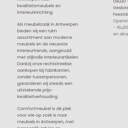
09u30 
kwaliteitsmeubels en
Geslot
interieurinrichting.
Feestd
Openin
Als meubelzaak in Antwerpen
– 16u3
bieden wij een ruim
en din
assortiment aan moderne
meubels en de nieuwste
interieurtrends, aangevuld
met stijlvolle interieurartikelen.
Dankzij onze rechtstreekse
aankopen bij fabrikanten,
zonder tussenpersonen,
garanderen wij steeds een
uitstekende prijs-
kwaliteitverhouding.
Comfortmeubel is dé plek
voor wie op zoek is naar
meubels in Antwerpen, met