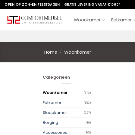
Skip
OPEN OP ZON-EN FEESTDAGEN
GRATIS LEVERING VANAF €1000*
to
content
Woonkamer
Eetkamer
Home
/
Woonkamer
Categorieën
Woonkamer
(879)
Eetkamer
(853)
Slaapkamer
(257)
Berging
(86)
Accessoires
(301)