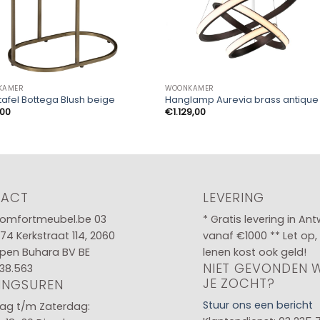
KAMER
WOONKAMER
tafel Bottega Blush beige
Hanglamp Aurevia brass antique
,00
€
1.129,00
TACT
LEVERING
omfortmeubel.be
03
* Gratis levering in An
 74
Kerkstraat 114, 2060
vanaf €1000 ** Let op,
pen Buhara BV BE
lenen kost ook geld!
NIET GEVONDEN 
38.563
JE ZOCHT?
INGSUREN
Stuur ons een bericht
g t/m Zaterdag: