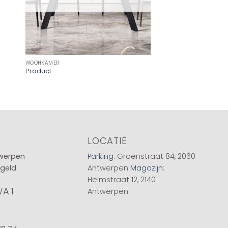
WOONKAMER
WOONKAMER
Product
Bijzettafel Villano b
€
275,00
LOCATIE
twerpen
Parking
: Groenstraat 84, 2060
 geld
Antwerpen
Magazijn
:
Helmstraat 12, 2140
WAT
Antwerpen