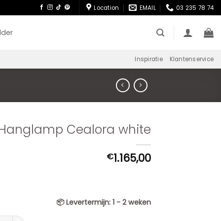
Location
EMAIL
03 235 78 74
lder
Inspiratie
Klantenservice
Hanglamp Cealora white
1.165,00
€
📦
Levertermijn:
1 - 2 weken
lamp Cealora white aantal