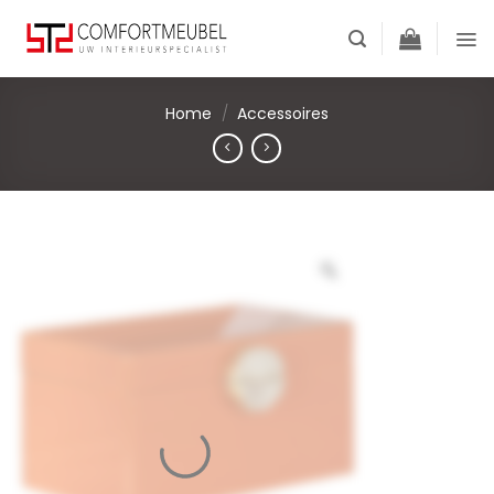
Skip
to
content
Home
/
Accessoires