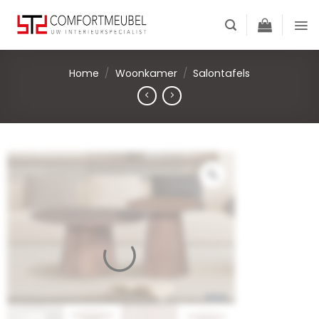
Skip
to
content
Home
/
Woonkamer
/
Salontafels