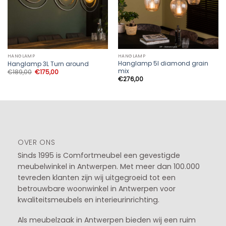
HANGLAMP
HANGLAMP
Hanglamp 5l diamond grain
Hanglamp 3L Turn around
mix
Oorspronkelijke
Huidige
€
189,00
€
175,00
prijs
prijs
€
276,00
was:
is:
€189,00.
€175,00.
OVER ONS
Sinds 1995 is Comfortmeubel een gevestigde
meubelwinkel in
Antwerpen
. Met meer dan 100.000
tevreden klanten zijn wij uitgegroeid tot een
betrouwbare woonwinkel in Antwerpen voor
kwaliteitsmeubels en interieurinrichting.
Als meubelzaak in Antwerpen bieden wij een ruim