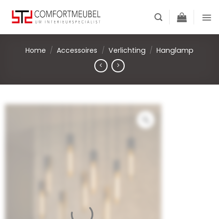
Skip
to
content
Home
/
Accessoires
/
Verlichting
/
Hanglamp