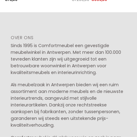
prijs
prijs
was:
is:
€1.255,00.
€999,00.
OVER ONS
Sinds 1995 is Comfortmeubel een gevestigde
meubelwinkel in
Antwerpen
. Met meer dan 100.000
tevreden klanten zijn wij uitgegroeid tot een
betrouwbare woonwinkel in Antwerpen voor
kwaliteitsmeubels en interieurinrichting.
Als meubelzaak in Antwerpen bieden wij een ruim
assortiment aan moderne meubels en de nieuwste
interieurtrends, aangevuld met stijlvolle
interieurartikelen. Dankzij onze rechtstreekse
aankopen bij fabrikanten, zonder tussenpersonen,
garanderen wij steeds een uitstekende prijs-
kwaliteitverhouding.