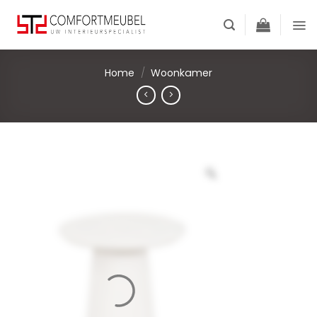
Skip
to
content
Home
/
Woonkamer