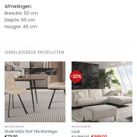
Afmetingen:
Breedte: 50 cm
Diepte: 50 cm
Hoogte: 46 cm
GERELATEERDE PRODUCTEN
-20%
WOONKAMER
WOONKAMER
Stoel Ariba Stof Ote Montego
Luuk
Oorspronkelijke
Huidige
€
73,00
€
1.255,00
€
999,00