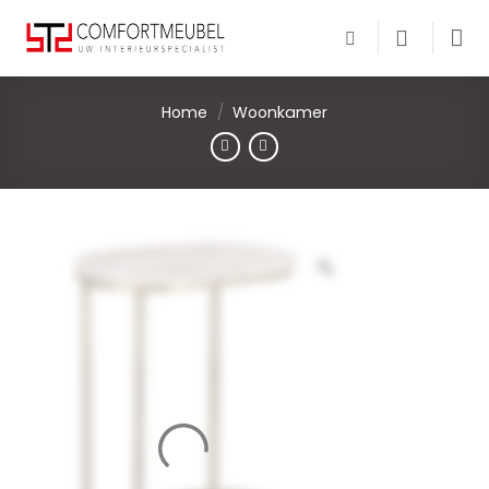
Skip
to
content
Home
/
Woonkamer