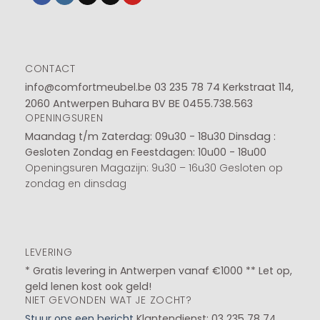
CONTACT
info@comfortmeubel.be
03 235 78 74
Kerkstraat 114,
2060 Antwerpen Buhara BV BE 0455.738.563
OPENINGSUREN
Maandag t/m Zaterdag: 09u30 - 18u30
Dinsdag :
Gesloten
Zondag en Feestdagen: 10u00 - 18u00
Openingsuren Magazijn: 9u30 – 16u30 Gesloten op
zondag en dinsdag
LEVERING
* Gratis levering in Antwerpen vanaf €1000 ** Let op,
geld lenen kost ook geld!
NIET GEVONDEN WAT JE ZOCHT?
Stuur ons een bericht
Klantendienst: 03 235 78 74