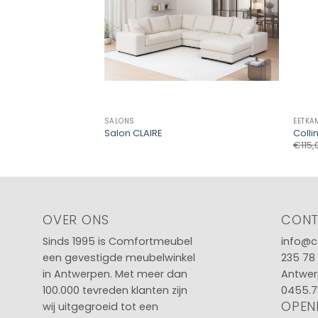
SALONS
EETKA
Salon CLAIRE
Colli
€
115,
OVER ONS
CON
Sinds 1995 is Comfortmeubel
info@c
een gevestigde meubelwinkel
235 78
in
Antwerpen
. Met meer dan
Antwer
100.000 tevreden klanten zijn
0455.7
OPEN
wij uitgegroeid tot een