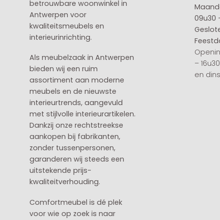
betrouwbare woonwinkel in
Maanda
Antwerpen voor
09u30 
kwaliteitsmeubels en
Geslot
interieurinrichting.
Feestd
Openin
Als meubelzaak in Antwerpen
– 16u3
bieden wij een ruim
en din
assortiment aan moderne
meubels en de nieuwste
interieurtrends, aangevuld
met stijlvolle interieurartikelen.
Dankzij onze rechtstreekse
aankopen bij fabrikanten,
zonder tussenpersonen,
garanderen wij steeds een
uitstekende prijs-
kwaliteitverhouding.
Comfortmeubel is dé plek
voor wie op zoek is naar