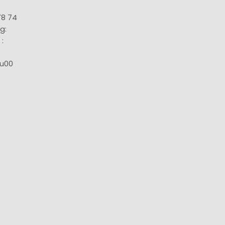
78 74
g:
:
8u00