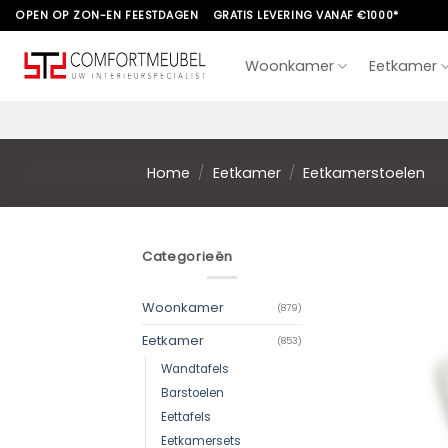
Skip
OPEN OP ZON-EN FEESTDAGEN
GRATIS LEVERING VANAF €1000*
to
content
Woonkamer
Eetkamer
Home
/
Eetkamer
/
Eetkamerstoelen
Categorieën
Woonkamer
(879)
Eetkamer
(853)
Wandtafels
Barstoelen
Eettafels
Eetkamersets