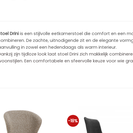
toel Drini
is een stijlvolle eetkamerstoel die comfort en een mo
combineren. De zachte, uitnodigende zit en de elegante vorm
anvulling in zowel een hedendaags als warm interieur.
ankzij zijn tijdloze look laat stoel Drini zich makkelijk combine
oonstijlen. Een comfortabele en sfeervolle keuze voor wie graag 
-18%