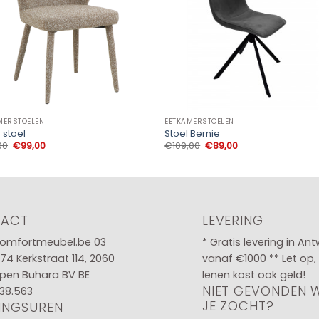
MERSTOELEN
EETKAMERSTOELEN
n stoel
Stoel Bernie
Oorspronkelijke
Huidige
Oorspronkelijke
Huidige
00
€
99,00
€
109,00
€
89,00
prijs
prijs
prijs
prijs
was:
is:
was:
is:
€115,00.
€99,00.
€109,00.
€89,00.
TACT
LEVERING
omfortmeubel.be
03
* Gratis levering in An
 74
Kerkstraat 114, 2060
vanaf €1000 ** Let op,
pen Buhara BV BE
lenen kost ook geld!
NIET GEVONDEN 
38.563
JE ZOCHT?
INGSUREN