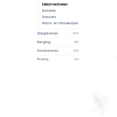
Eetkamerstoelen
Bartafels
Dressoirs
Wand- en Vitrinekasten
Slaapkamer
(257)
Berging
(86)
Accessoires
(301)
Promo
(20)