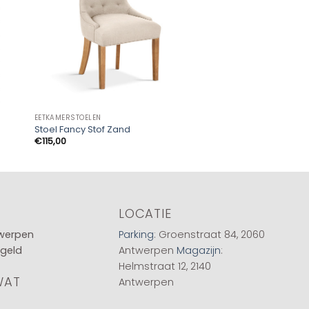
EETKAMERSTOELEN
EETKAMERSTOELEN
Stoel Fancy Stof Zand
Sale – Stoel Alice
Prij
€
115,00
€
55,00
-
€
75,00
€55
tot
€75
LOCATIE
twerpen
Parking
: Groenstraat 84, 2060
 geld
Antwerpen
Magazijn
:
Helmstraat 12, 2140
WAT
Antwerpen