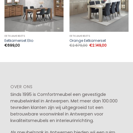
EETKAMERSETS
EETKAMERSETS
Eetkamerset Elio
Orange Eetkamerset
Oorspronkelijke
Huidige
€
699,00
€
2.679,00
€
2.149,00
prijs
prijs
was:
is:
€2.679,00.
€2.149,00.
OVER ONS
Sinds 1995 is Comfortmeubel een gevestigde
meubelwinkel in
Antwerpen
. Met meer dan 100.000
tevreden klanten zijn wij uitgegroeid tot een
betrouwbare woonwinkel in Antwerpen voor
kwaliteitsmeubels en interieurinrichting.
Als meubelzaak in Antwerpen bieden wij een ruim