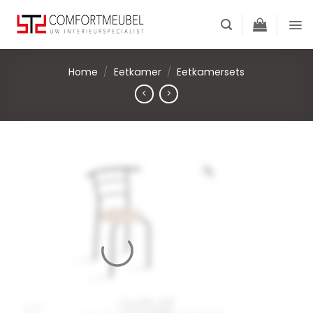
Skip
to
content
Home
/
Eetkamer
/
Eetkamersets