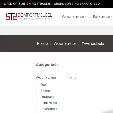
Skip
OPEN OP ZON-EN FEESTDAGEN
GRATIS LEVERING VANAF €1000*
to
content
Woonkamer
Eetkamer
Home
/
Woonkamer
/
Tv-meubels
Categorieën
Woonkamer
(879)
Poef
Salons
Fauteuils
Relaxzetels
Salontafels