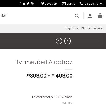
Location
EMAIL
03 235 78 74
lder
Inspiratie
Klantenservice
Tv-meubel Alcatraz
Prijsklasse:
369,00
-
469,00
€
€
€369,00
tot
€469,00
Levertermijn: 6-8 weken
WISSEN