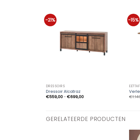
-21%
-15%
DRESSOIRS
EETTA
Dressoir Alcatraz
Verle
Prijsklasse:
€
559,00
-
€
699,00
€
1.14
€559,00
tot
€699,00
GERELATEERDE PRODUCTEN