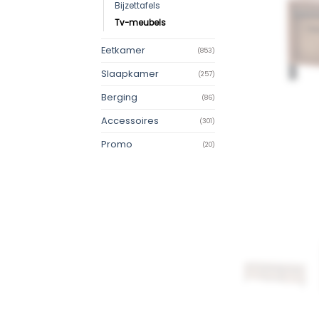
Bijzettafels
Tv-meubels
Eetkamer
(853)
Slaapkamer
(257)
Berging
(86)
Accessoires
(301)
Promo
(20)