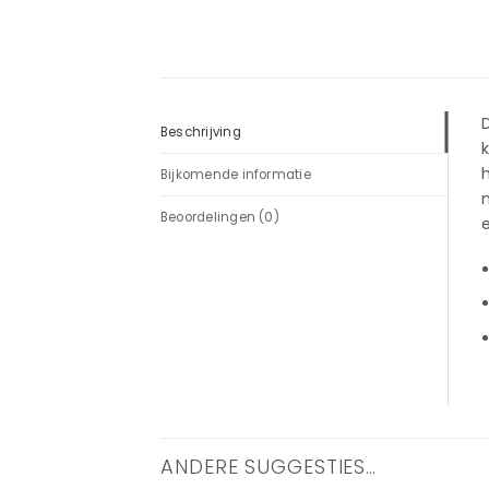
D
Beschrijving
k
h
Bijkomende informatie
m
Beoordelingen (0)
e
ANDERE SUGGESTIES…