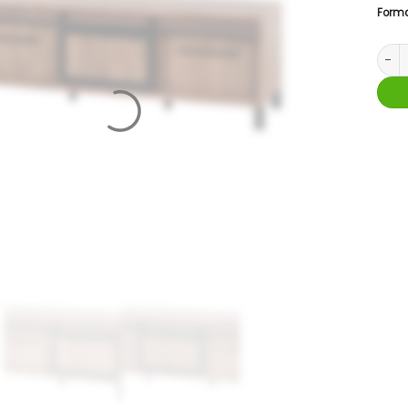
Form
Tv-me