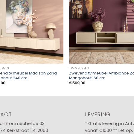
UBELS
TV-MEUBELS
end tv meubel Madison Zand
Zwevend tv meubel Ambiance Z
ohout 240 cm
Mangohout 160 cm
,00
€
599,00
TACT
LEVERING
omfortmeubel.be
03
* Gratis levering in An
 74
Kerkstraat 114, 2060
vanaf €1000 ** Let op,