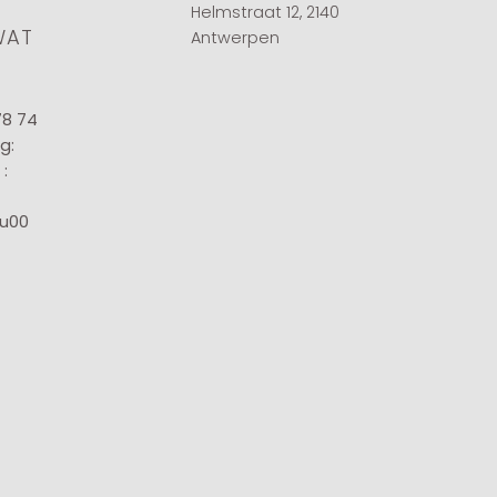
Helmstraat 12, 2140
WAT
Antwerpen
78 74
g:
:
8u00