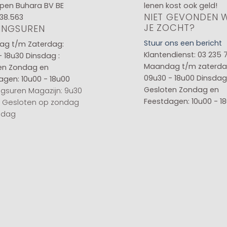
pen Buhara BV BE
lenen kost ook geld!
NIET GEVONDEN 
38.563
JE ZOCHT?
INGSUREN
Stuur ons een bericht
g t/m Zaterdag:
Klantendienst: 03 235 
- 18u30
Dinsdag :
Maandag t/m zaterda
en
Zondag en
09u30 - 18u00
Dinsdag 
agen: 10u00 - 18u00
Gesloten
Zondag en
gsuren Magazijn: 9u30
Feestdagen: 10u00 - 1
0 Gesloten op zondag
sdag