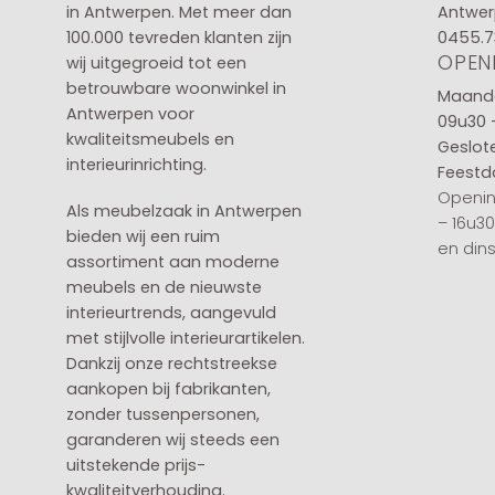
in
Antwerpen
. Met meer dan
Antwer
100.000 tevreden klanten zijn
0455.7
OPEN
wij uitgegroeid tot een
betrouwbare woonwinkel in
Maanda
Antwerpen voor
09u30 
kwaliteitsmeubels en
Geslot
interieurinrichting.
Feestd
Openin
Als meubelzaak in Antwerpen
– 16u3
bieden wij een ruim
en din
assortiment aan moderne
meubels en de nieuwste
interieurtrends, aangevuld
met stijlvolle interieurartikelen.
Dankzij onze rechtstreekse
aankopen bij fabrikanten,
zonder tussenpersonen,
garanderen wij steeds een
uitstekende prijs-
kwaliteitverhouding.