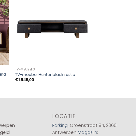
TV-MEUBELS
TV-MEUBELS
and
TV-meubel Hunter black rustic
Tv Meubel Lagos 16
€
1.545,00
€
395,00
LOCATIE
twerpen
Parking
: Groenstraat 84, 2060
 geld
Antwerpen
Magazijn
: