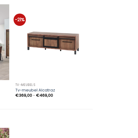
-21%
TV-MEUBELS
WAND- EN VITRINEKASTE
Tv-meubel Alcatraz
Barkast Alcatraz
Prijsklasse:
€
369,00
-
€
469,00
€
699,00
€369,00
tot
€469,00