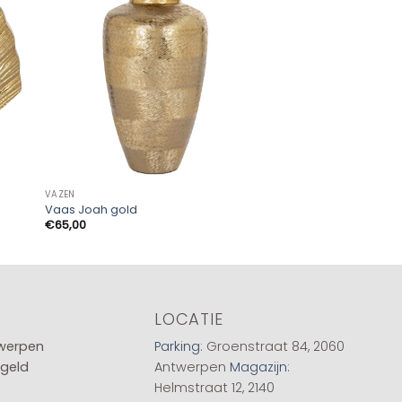
VAZEN
VAZEN
Vaas Joah gold
Vaas Nola gold
€
65,00
€
65,00
LOCATIE
twerpen
Parking
: Groenstraat 84, 2060
 geld
Antwerpen
Magazijn
:
Helmstraat 12, 2140