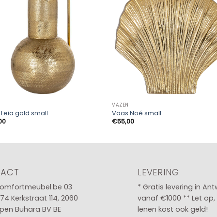
VAZEN
Leia gold small
Vaas Noé small
00
€
55,00
TACT
LEVERING
omfortmeubel.be
03
* Gratis levering in An
 74
Kerkstraat 114, 2060
vanaf €1000 ** Let op,
pen Buhara BV BE
lenen kost ook geld!