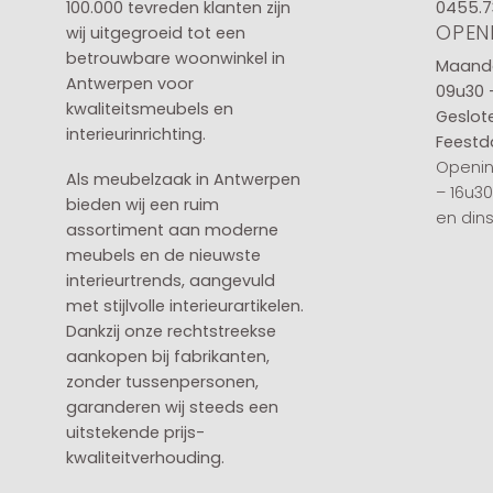
100.000 tevreden klanten zijn
0455.7
OPEN
wij uitgegroeid tot een
betrouwbare woonwinkel in
Maanda
Antwerpen voor
09u30 
kwaliteitsmeubels en
Geslot
interieurinrichting.
Feestd
Openin
Als meubelzaak in Antwerpen
– 16u3
bieden wij een ruim
en din
assortiment aan moderne
meubels en de nieuwste
interieurtrends, aangevuld
met stijlvolle interieurartikelen.
Dankzij onze rechtstreekse
aankopen bij fabrikanten,
zonder tussenpersonen,
garanderen wij steeds een
uitstekende prijs-
kwaliteitverhouding.