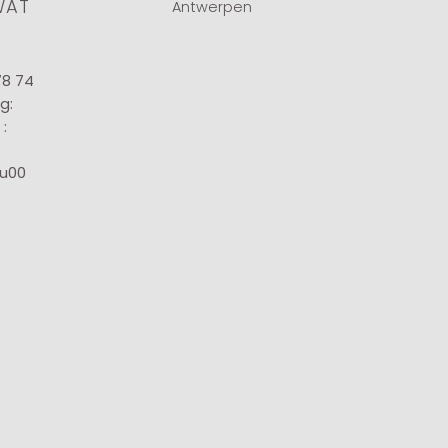
WAT
Antwerpen
78 74
g:
:
8u00