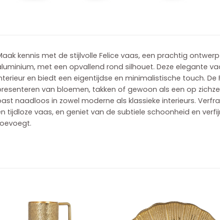
Maak kennis met de stijlvolle Felice vaas, een prachtig ontw
luminium, met een opvallend rond silhouet. Deze elegante va
nterieur en biedt een eigentijdse en minimalistische touch. De 
presenteren van bloemen, takken of gewoon als een op zichze
ast naadloos in zowel moderne als klassieke interieurs. Verf
n tijdloze vaas, en geniet van de subtiele schoonheid en verfij
toevoegt.