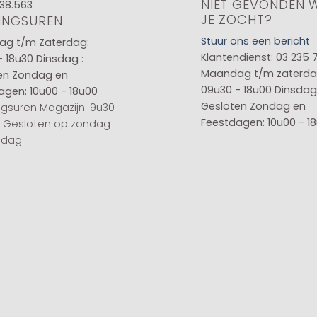
NIET GEVONDEN 
38.563
JE ZOCHT?
INGSUREN
Stuur ons een bericht
g t/m Zaterdag:
Klantendienst: 03 235 
- 18u30
Dinsdag :
Maandag t/m zaterda
en
Zondag en
09u30 - 18u00
Dinsdag 
agen: 10u00 - 18u00
Gesloten
Zondag en
gsuren Magazijn: 9u30
Feestdagen: 10u00 - 1
0 Gesloten op zondag
sdag