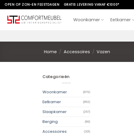
Skip
OPEN OP ZON-EN FEESTDAGEN
GRATIS LEVERING VANAF €1000*
to
content
Woonkamer
Eetkamer
Home
/
Accessoires
/
Vazen
Categorieën
Woonkamer
(879)
Eetkamer
(853)
Slaapkamer
(257)
Berging
(86)
Accessoires
(301)