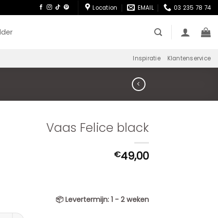
Location
EMAIL
03 235 78 74
lder
Inspiratie
Klantenservice
Vaas Felice black
49,00
€
📦
Levertermijn:
1 - 2 weken
Felice black aantal