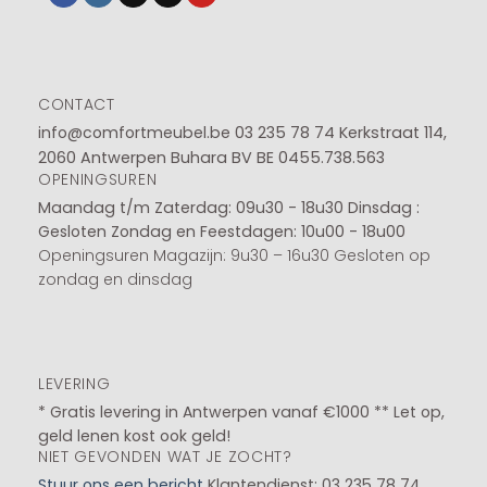
CONTACT
info@comfortmeubel.be
03 235 78 74
Kerkstraat 114,
2060 Antwerpen Buhara BV BE 0455.738.563
OPENINGSUREN
Maandag t/m Zaterdag: 09u30 - 18u30
Dinsdag :
Gesloten
Zondag en Feestdagen: 10u00 - 18u00
Openingsuren Magazijn: 9u30 – 16u30 Gesloten op
zondag en dinsdag
LEVERING
* Gratis levering in Antwerpen vanaf €1000 ** Let op,
geld lenen kost ook geld!
NIET GEVONDEN WAT JE ZOCHT?
Stuur ons een bericht
Klantendienst: 03 235 78 74