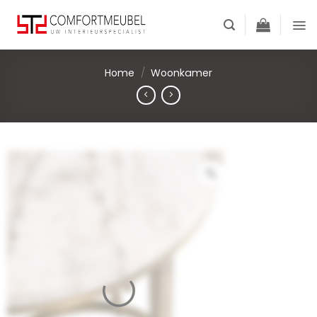
Skip
to
content
Home
/
Woonkamer