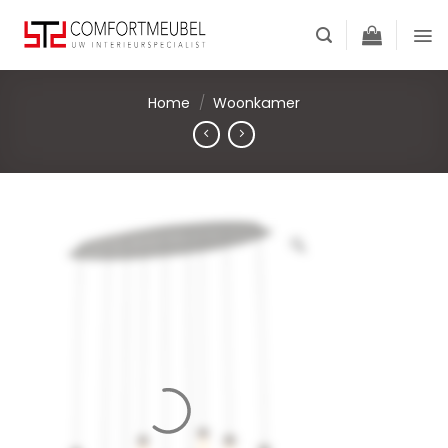
Skip
to
content
Home
/
Woonkamer