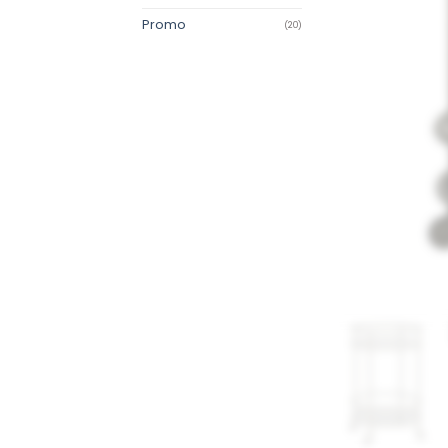
Promo
(20)