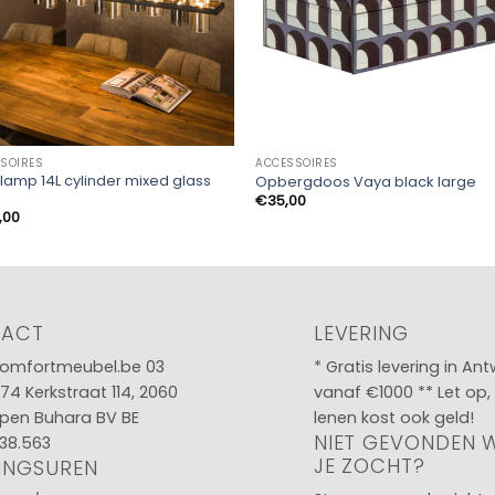
SOIRES
ACCESSOIRES
amp 14L cylinder mixed glass
Opbergdoos Vaya black large
€
35,00
,00
TACT
LEVERING
omfortmeubel.be
03
* Gratis levering in An
 74
Kerkstraat 114, 2060
vanaf €1000 ** Let op,
pen Buhara BV BE
lenen kost ook geld!
NIET GEVONDEN 
38.563
JE ZOCHT?
INGSUREN