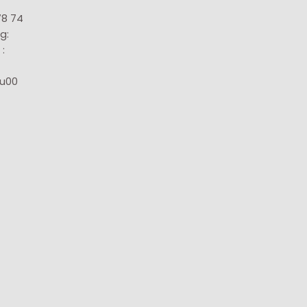
78 74
g:
:
8u00