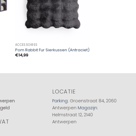
ACCESSOIRES
ACCESSOIRES
Hanglamp 10L cylind
Pom Rabbit Fur Sierkussen (Antraciet)
(G9)
€
14,99
€
179,00
LOCATIE
twerpen
Parking
: Groenstraat 84, 2060
 geld
Antwerpen
Magazijn
:
Helmstraat 12, 2140
WAT
Antwerpen