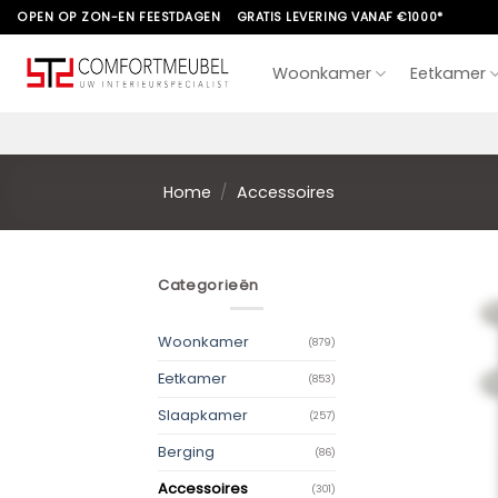
Skip
OPEN OP ZON-EN FEESTDAGEN
GRATIS LEVERING VANAF €1000*
to
content
Woonkamer
Eetkamer
Home
/
Accessoires
Categorieën
Woonkamer
(879)
Eetkamer
(853)
Slaapkamer
(257)
Berging
(86)
Accessoires
(301)