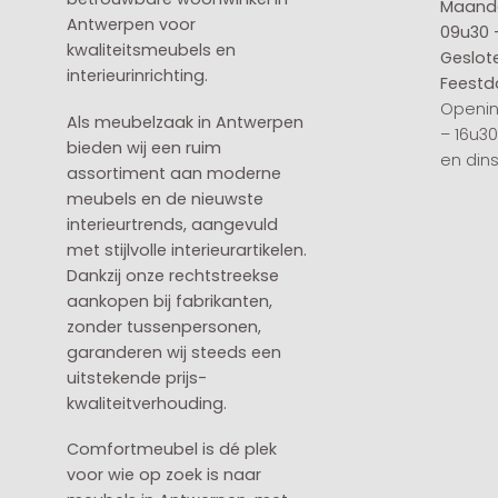
Maanda
Antwerpen voor
09u30 
kwaliteitsmeubels en
Geslot
interieurinrichting.
Feestd
Openin
Als meubelzaak in Antwerpen
– 16u3
bieden wij een ruim
en din
assortiment aan moderne
meubels en de nieuwste
interieurtrends, aangevuld
met stijlvolle interieurartikelen.
Dankzij onze rechtstreekse
aankopen bij fabrikanten,
zonder tussenpersonen,
garanderen wij steeds een
uitstekende prijs-
kwaliteitverhouding.
Comfortmeubel is dé plek
voor wie op zoek is naar