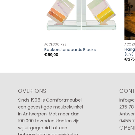
ACCESSOIRES
ACCES
Hangl
Boekenstandaards Blocks
(G9)
€
59,00
€
275
OVER ONS
CON
Sinds 1995 is Comfortmeubel
info@c
een gevestigde meubelwinkel
235 78
in
Antwerpen
. Met meer dan
Antwer
100.000 tevreden klanten zijn
0455.7
OPEN
wij uitgegroeid tot een
betrouwbare woonwinkel in