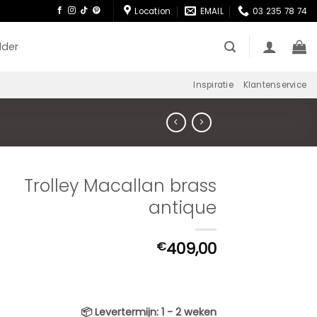
Location
EMAIL
03 235 78 74
lder
Inspiratie
Klantenservice
Trolley Macallan brass
antique
409,00
€
📦
Levertermijn:
1 - 2 weken