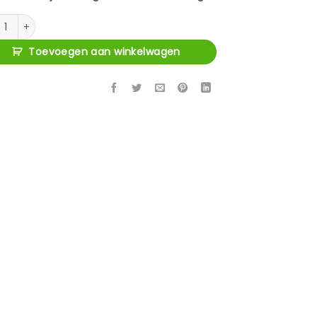
end tv meubel Vision Zand Mangohout 280 cm aantal
Toevoegen aan winkelwagen