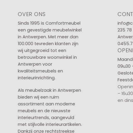
OVER ONS
CON
Sinds 1995 is Comfortmeubel
info@c
een gevestigde meubelwinkel
235 78
in
Antwerpen
. Met meer dan
Antwer
100.000 tevreden klanten zijn
0455.7
OPEN
wij uitgegroeid tot een
betrouwbare woonwinkel in
Maanda
Antwerpen voor
09u30 
kwaliteitsmeubels en
Geslot
interieurinrichting.
Feestd
Openin
Als meubelzaak in Antwerpen
– 16u3
bieden wij een ruim
en din
assortiment aan moderne
meubels en de nieuwste
interieurtrends, aangevuld
met stijlvolle interieurartikelen.
Dankzij onze rechtstreekse