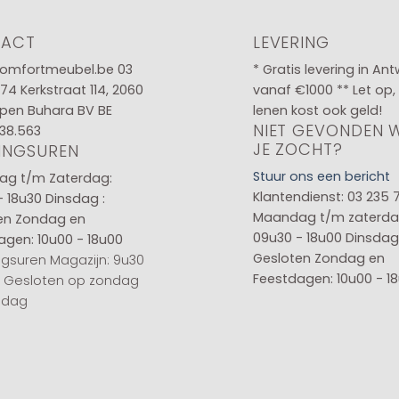
TACT
LEVERING
omfortmeubel.be
03
* Gratis levering in An
 74
Kerkstraat 114, 2060
vanaf €1000 ** Let op,
pen Buhara BV BE
lenen kost ook geld!
NIET GEVONDEN 
38.563
JE ZOCHT?
INGSUREN
Stuur ons een bericht
g t/m Zaterdag:
Klantendienst: 03 235 
- 18u30
Dinsdag :
Maandag t/m zaterda
en
Zondag en
09u30 - 18u00
Dinsdag 
agen: 10u00 - 18u00
Gesloten
Zondag en
gsuren Magazijn: 9u30
Feestdagen: 10u00 - 1
0 Gesloten op zondag
sdag