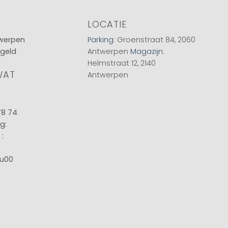
LOCATIE
twerpen
Parking
: Groenstraat 84, 2060
 geld
Antwerpen
Magazijn
:
Helmstraat 12, 2140
WAT
Antwerpen
78 74
g:
:
8u00