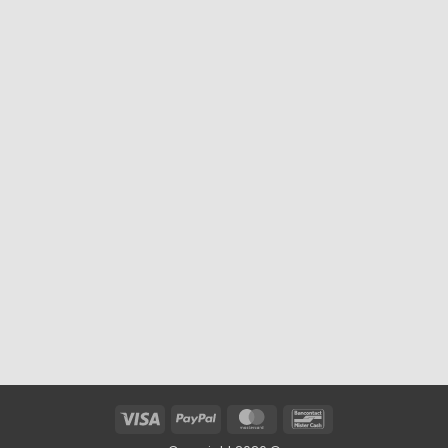
Visa
PayPal
MasterCard
Bancontact