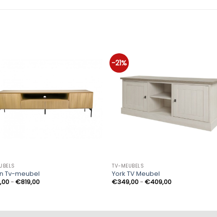
-21%
UBELS
TV-MEUBELS
n Tv-meubel
York TV Meubel
Prijsklasse:
Prijsklasse:
,00
-
€
819,00
€
349,00
-
€
409,00
€749,00
€349,00
tot
tot
€819,00
€409,00