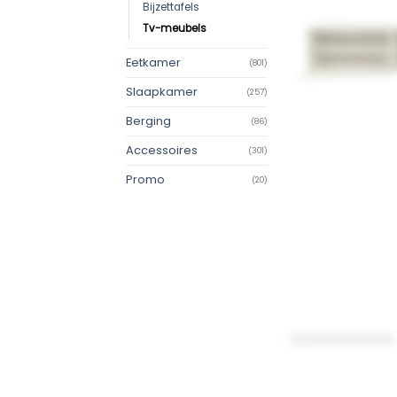
Bijzettafels
Tv-meubels
Eetkamer
(801)
Slaapkamer
(257)
Berging
(86)
Accessoires
(301)
Promo
(20)