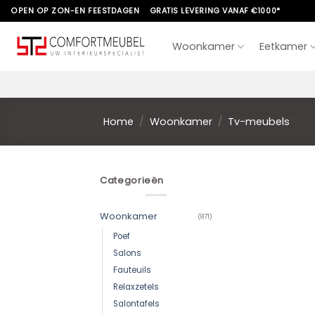
Skip
OPEN OP ZON-EN FEESTDAGEN
GRATIS LEVERING VANAF €1000*
to
content
Woonkamer
Eetkamer
Home
/
Woonkamer
/
Tv-meubels
Categorieën
Woonkamer
(871)
Poef
Salons
Fauteuils
Relaxzetels
Salontafels