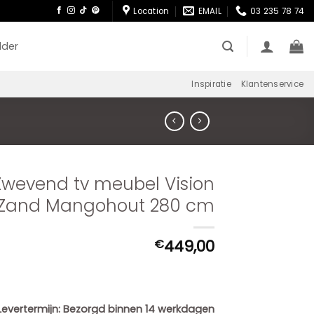
Location
EMAIL
03 235 78 74
lder
Inspiratie
Klantenservice
Zwevend tv meubel Vision
Zand Mangohout 280 cm
449,00
€
Levertermijn:
Bezorgd binnen 14 werkdagen