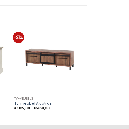
-21%
TV-MEUBELS
TV-MEUBELS
Tv-meubel Alcatraz
TV kast Patie
Prijsklasse:
€
369,00
-
€
469,00
€
669,00
€369,00
tot
€469,00